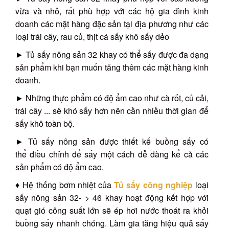
vừa và nhỏ, rất phù hợp với các hộ gia đình kinh
doanh các mặt hàng đặc sản tại địa phương như các
loại trái cây, rau củ, thịt cá sấy khô sấy dẻo
► Tủ sấy nông sản 32 khay có thể sấy được đa dạng
sản phẩm khi bạn muốn tăng thêm các mặt hàng kinh
doanh.
► Những thực phẩm có độ ẩm cao như cà rốt, củ cải,
trái cây ... sẽ khó sấy hơn nên cần nhiều thời gian để
sấy khô toàn bộ.
► Tủ sấy nông sản được thiết kế buồng sấy có
thể điều chỉnh để sấy một cách dễ dàng kể cả các
sản phẩm có độ ẩm cao.
♦ Hệ thống bơm nhiệt của
Tủ sấy công nghiệp
loại
sấy nông sản 32- > 46 khay hoạt động kết hợp với
quạt gió công suất lớn sẽ ép hơi nước thoát ra khỏi
buồng sấy nhanh chóng. Làm gia tăng hiệu quả sấy