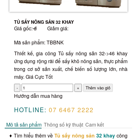
TỦ SẤY NÔNG SẢN 32 KHAY
Giá gốc:
đ
Giảm giá:
Mã sản phẩm: TBBNK
Thiết kế, gia công Tủ sấy nông sản 32->46 khay
ứng dụng rộng rãi để sấy khô nông sản, thực phẩm
trong cơ sở sản xuất, chế biến số lượng lớn, nhà
máy. Giá Cực Tốt
Số
lượng
Hướng dẫn mua hàng
HOTLINE:
07 6467 2222
Mô tả sản phẩm
Thông số kỹ thuật
Cam kết
♦ Tìm hiểu thêm về
Tủ sấy nông sản
32 khay
công