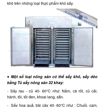
khô trên những loại thực phẩm khó sấy.
♦
Một số loại nông sản có thể sấy khô, sấy dẻo
bằng Tủ sấy nông sản 32 khay:
- Sấy rau - củ 40- 60°C như: Nấm, cà rốt, củ cải,
hành, tỏi, tỏi đen, khoai lang, sắn.
- Sấy hoa quả, trái cây 40- 60°C như : Chuối, cam,