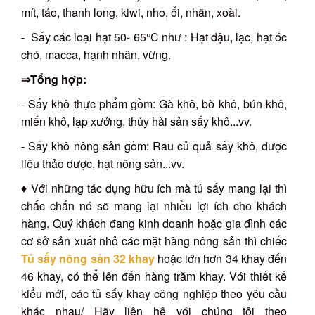
mít, táo, thanh long, kiwi, nho, ổi, nhãn, xoài.
- Sấy các loại hạt 50- 65°C như : Hạt đậu, lạc, hạt óc
chó, macca, hạnh nhân, vừng.
⇒Tổng hợp:
- Sấy khô thực phẩm gồm: Gà khô, bò khô, bún khô,
miến khô, lạp xưởng, thủy hải sản sấy khô...vv.
- Sấy khô nông sản gồm: Rau củ quả sấy khô, dược
liệu thảo dược, hạt nông sản...vv.
♦ Với những tác dụng hữu ích mà tủ sấy mang lại thì
chắc chắn nó sẽ mang lại nhiều lợi ích cho khách
hàng. Quý khách đang kinh doanh hoặc gia đình các
cơ sở sản xuất nhỏ các mặt hàng nông sản thì chiếc
Tủ sấy nông sản 32 khay
hoặc lớn hơn 34 khay đến
46 khay, có thể lên đến hàng trăm khay. Với thiết kế
kiểu mới, các tủ sấy khay công nghiệp theo yêu cầu
khác nhau/ Hãy liên hệ với chúng tôi theo