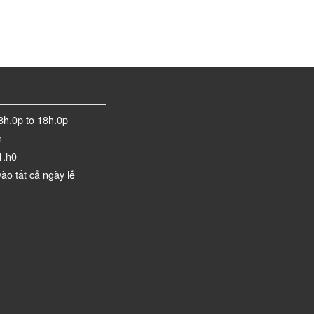
8h.0p to 18h.0p
h
1.h0
ào tất cả ngày lễ