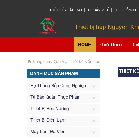
|
|
THIẾT KẾ - LẮP ĐẶT
TỦ SẤY Y TẾ
HỆ THỐNG B
Thiết bị bếp Nguyên K
HOME
Giới Thiệu
Dịc
Trang chủ
/Dịch Vụ/
Thiết kế kiến trúc
THIẾT KẾ
DANH MỤC SẢN PHẨM
Hệ Thống Bếp Công Nghiệp
Tủ Bảo Quản Thực Phẩm
Thiết Bị Bếp Nướng
Thiết Bị Điện Lạnh
Máy Làm Đá Viên