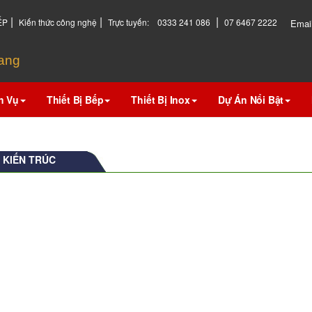
|
|
|
ẾP
Kiến thức công nghệ
Trực tuyến:
0333 241 086
07 6467 2222
Emai
hang
h Vụ
Thiết Bị Bếp
Thiết Bị Inox
Dự Án Nổi Bật
 KIẾN TRÚC