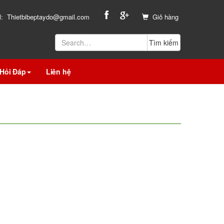
l:
Thietbibeptaydo@gmail.com
Giỏ hàng
Hỏi Đáp
Liên hệ