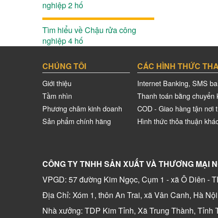
nghiệp 2 hố
Tìm hiểu về Chậu rửa công
nghiệp 4 hố
CHÚNG TÔI
CÁC HÌNH THỨC TH
Giới thiệu
Internet Banking, SMS ba
Tầm nhìn
Thanh toán bằng chuyển 
Phương châm kinh doanh
COD - Giao hàng tận nơi t
Sản phẩm chính hãng
Hình thức thỏa thuận khá
CÔNG TY TNHH SẢN XUẤT VÀ THƯƠNG MẠI
VPGD: 57 đường Kim Ngọc, Cụm 1 - xã Ô Diên - T
Địa Chỉ: Xóm 1, thôn An Trai, xã Vân Canh, Hà Nội
Nhà xưởng: TDP Kim Tỉnh, Xã Trung Thành, Tỉnh 