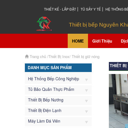
|
|
THIẾT KẾ - LẮP ĐẶT
TỦ SẤY Y TẾ
HỆ THỐNG B
Thiết bị bếp Nguyên K
HOME
Giới Thiệu
Dịc
Trang chủ
/Thiết Bị Inox/
Thiết bị giữ nóng
THIẾT BỊ
DANH MỤC SẢN PHẨM
Hệ Thống Bếp Công Nghiệp
Tủ Bảo Quản Thực Phẩm
Thiết Bị Bếp Nướng
Thiết Bị Điện Lạnh
Máy Làm Đá Viên