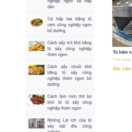
nghiệp ngon và hấp
dẫn
Cá hấp bia bằng tủ
cơm công nghiệp ngon
bổ dưỡng
Cách sấy mít khô bằng
tủ sấy công nghiệp
Tủ hâm n
thơm ngon
Tình trạng:
Cách sấy chuối khô
Giá: Liên
bằng tủ sấy công
nghiệp thơm ngon bổ
dưỡng
Cách làm món thịt bò
khô từ tủ sấy công
nghiệp thơm ngon
Những Lợi ích của tủ
sấy bát đĩa công
nghiệp