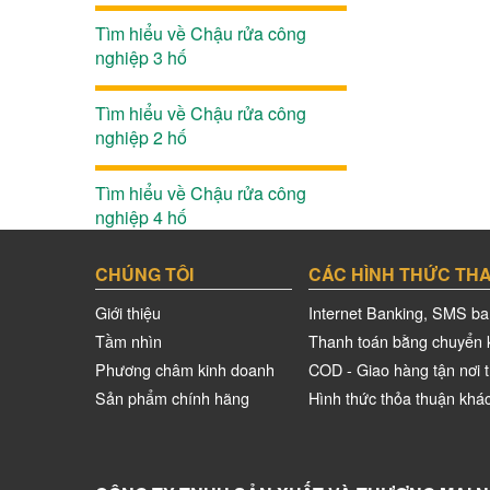
Tìm hiểu về Chậu rửa công
nghiệp 3 hố
Tìm hiểu về Chậu rửa công
nghiệp 2 hố
Tìm hiểu về Chậu rửa công
nghiệp 4 hố
CHÚNG TÔI
CÁC HÌNH THỨC TH
Giới thiệu
Internet Banking, SMS ba
Tầm nhìn
Thanh toán bằng chuyển 
Phương châm kinh doanh
COD - Giao hàng tận nơi t
Sản phẩm chính hãng
Hình thức thỏa thuận khá