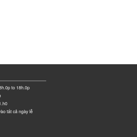
8h.0p to 18h.0p
h
1.h0
ào tất cả ngày lễ