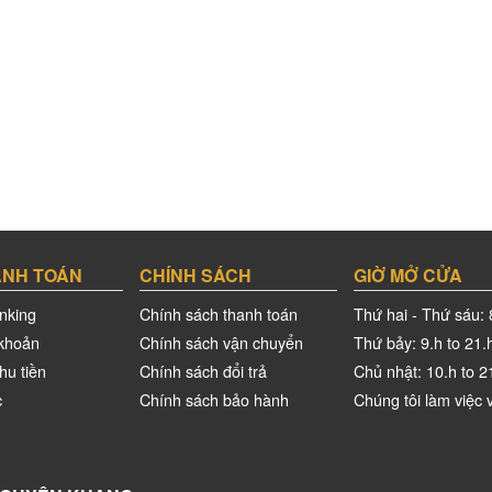
ANH TOÁN
CHÍNH SÁCH
GIỜ MỞ CỬA
nking
Chính sách thanh toán
Thứ hai - Thứ sáu: 
khoản
Chính sách vận chuyển
Thứ bảy: 9.h to 21.
hu tiền
Chính sách đổi trả
Chủ nhật: 10.h to 2
c
Chính sách bảo hành
Chúng tôi làm việc v