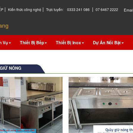
|
|
|
ẾP
Kiến thức công nghệ
Trực tuyến:
0333 241 086
07 6467 2222
Emai
hang
h Vụ
Thiết Bị Bếp
Thiết Bị Inox
Dự Án Nổi Bật
 GIỮ NÓNG