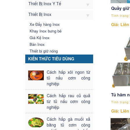
Thiết Bị Inox Y Tế
Quầy giữ
Thiết Bị Inox
Tình trạng:
Xe Đẩy hàng Inox
Giá: Liên
Khay Inox bưng bê
Giá Kệ Inox
Bàn Inox
Thiết bị giữ nóng
KIẾN THỨC TIÊU DÙNG
Cách hấp xôi ngon từ
tủ nấu cơm công
nghiệp
Tủ hâm n
Cách hấp rau củ quả
từ tủ nấu cơm công
Tình trạng:
nghiệp
Giá: Liên
Cách hấp gà muối xả
bằng tủ cơm công