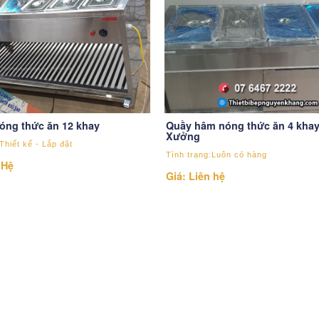
óng thức ăn 12 khay
Quầy hâm nóng thức ăn 4 khay
Xưởng
Thiết kế - Lắp đặt
Tình trạng:Luôn có hàng
 Hệ
Giá: Liên hệ