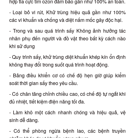
hợp tia cực tím ozon đảm bảo gần như 100% an toàn.
- Loại bỏ vi rút, Khử trùng hiệu quả gần như 100%
các vi khuẩn và chống và diệt nấm mốc gây độc hại.
- Trong và sau quá trình sấy Không ảnh hưởng tác
nhân phụ đến người và đồ vật theo bất kỳ cách nào
khi sử dụng
- Quy trình sấy, khử trùng diệt khuẩn khép kín ổn định
không thay đổi trong suốt quá trình hoạt động.
- Bảng điều khiển cơ có chế độ hẹn giờ giúp kiểm
soát thời gian sấy theo yêu cầu.
- Có chân tăng chỉnh chiều cao, có chế độ tự ngắt khi
đủ nhiệt, tiết kiệm điện năng tối đa.
- Làm khô một cách nhanh chóng và hiệu quả, vệ
sinh dễ dàng.
- Có thể phòng ngừa bệnh lao, các bệnh truyền