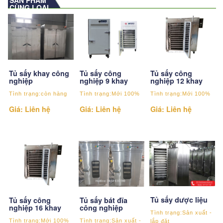
SẢN PHẨM
CÙNG LOẠI
Tủ sấy khay công
Tủ sấy công
Tủ sấy công
nghiệp
nghiệp 9 khay
nghiệp 12 khay
Tình trạng:còn hàng
Tình trạng:Mới 100%
Tình trạng:Mới 100%
Giá: Liên hệ
Giá: Liên hệ
Giá: Liên hệ
Tủ sấy dược liệu
Tủ sấy công
Tủ sấy bát đĩa
nghiệp 16 khay
công nghiệp
Tình trạng:Sản xuất -
Tình trạng:Mới 100%
Tình trạng:Sản xuất -
lắp đặt