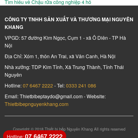
Tìm hiểu về Chậu rửa công nghiệp 4 hố
CÔNG TY TNHH SẢN XUẤT VÀ THƯƠNG MẠI NGUYÊN
KHANG
VPGD: 57 đường Kim Ngọc, Cụm 1 - xã Ô Diên - TP Hà
Nội
Địa Chỉ: Xóm 1, thôn An Trai, xã Vân Canh, Hà Nội
Nhà xưởng: TDP Kim Tỉnh, Xã Trung Thành, Tỉnh Thái
Nguyên
Hotline:
07 6467 2222
- Tel:
0333 241 086
Email: Thietbibeptaydo@gmail.com - Website:
Thietbibepnguyenkhang.com
Copyright © 2018 Thiết bị bếp Nguyên Khang All rights reserved
07 6467 2222
Hotline: