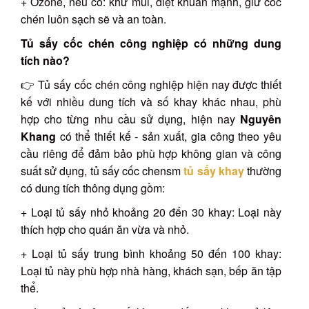
+ Ozone, nếu có: khử mùi, diệt khuẩn mạnh, giữ cốc
chén luôn sạch sẽ và an toàn.
Tủ sấy cốc chén công nghiệp có những dung
tích nào?
👉 Tủ sấy cốc chén công nghiệp hiện nay được thiết
kế với nhiều dung tích và số khay khác nhau, phù
hợp cho từng nhu cầu sử dụng, hiện nay
Nguyên
Khang
có thể thiết kế - sản xuất, gia công theo yêu
cầu riêng để đảm bảo phù hợp không gian và công
suất sử dụng, tủ sấy cốc chensm
tủ sấy khay
thường
có dung tích thông dụng gồm:
+ Loại tủ sấy nhỏ khoảng 20 đến 30 khay: Loại này
thích hợp cho quán ăn vừa và nhỏ.
+ Loại tủ sấy trung bình khoảng 50 đến 100 khay:
Loại tủ này phù hợp nhà hàng, khách sạn, bếp ăn tập
thể.