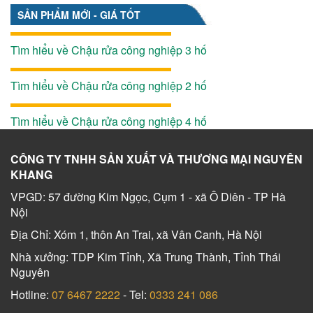
SẢN PHẨM MỚI - GIÁ TỐT
Tìm hiểu về Chậu rửa công nghiệp 3 hố
Tìm hiểu về Chậu rửa công nghiệp 2 hố
Tìm hiểu về Chậu rửa công nghiệp 4 hố
CÔNG TY TNHH SẢN XUẤT VÀ THƯƠNG MẠI NGUYÊN
KHANG
VPGD: 57 đường Kim Ngọc, Cụm 1 - xã Ô Diên - TP Hà
Nội
Địa Chỉ: Xóm 1, thôn An Trai, xã Vân Canh, Hà Nội
Nhà xưởng: TDP Kim Tỉnh, Xã Trung Thành, Tỉnh Thái
Nguyên
Hotline:
07 6467 2222
- Tel:
0333 241 086