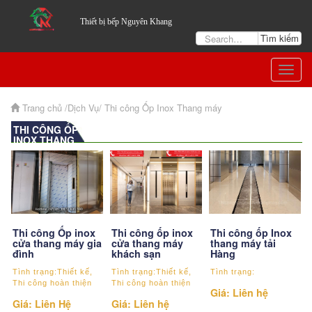
Thiết bị bếp Nguyên Khang
Togg
navig
Trang chủ
/Dịch Vụ/
Thi công Ốp Inox Thang máy
THI CÔNG ỐP
INOX THANG
MÁY
Thi công Ốp inox
Thi công ốp inox
Thi công ốp Inox
cửa thang máy gia
cửa thang máy
thang máy tải
đình
khách sạn
Hàng
Tình trạng:Thiết kế,
Tình trạng:Thiết kế,
Tình trạng:
Thi công hoàn thiện
Thi công hoàn thiện
Giá: Liên hệ
Giá: Liên Hệ
Giá: Liên hệ