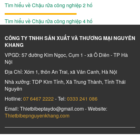
Tìm hiểu về Chậu rửa công nghiệp 2 hố
Tìm hiểu về Chậu rửa công nghiệp 4 hố
CÔNG TY TNHH SẢN XUẤT VÀ THƯƠNG MẠI NGUYÊN
KHANG
VPGD: 57 đường Kim Ngọc, Cụm 1 - xã Ô Diên - TP Hà
Nội
Địa Chỉ: Xóm 1, thôn An Trai, xã Vân Canh, Hà Nội
Nhà xưởng: TDP Kim Tỉnh, Xã Trung Thành, Tỉnh Thái
Nguyên
Hotline:
07 6467 2222
- Tel:
0333 241 086
Email: Thietbibeptaydo@gmail.com - Website:
Thietbibepnguyenkhang.com