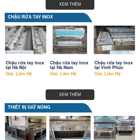
XEM THÊM
CHẬU RỬA TAY INOX
Chậu rửa tay inox
Chậu rửa tay inox
Chậu rửa tay inox
tại Hà Nội
tại Hà Nam
tại Vĩnh Phúc
Giá: Liên Hệ
Giá: Liên Hệ
Giá: Liên Hệ
XEM THÊM
THIẾT BỊ GIỮ NÓNG