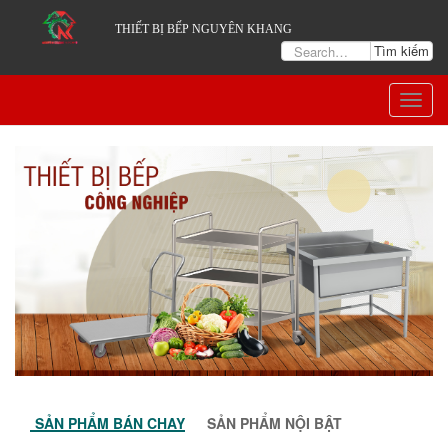
THIẾT BỊ BẾP NGUYÊN KHANG
Togg
navig
SẢN PHẨM BÁN CHẠY
SẢN PHẨM NỘI BẬT