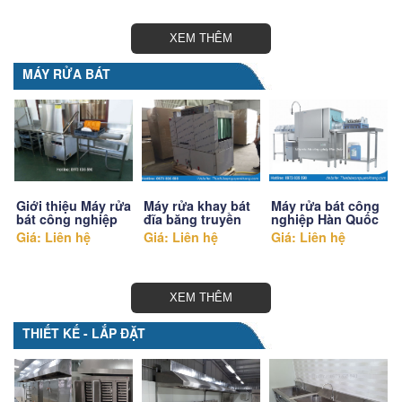
XEM THÊM
MÁY RỬA BÁT
Giới thiệu Máy rửa
Máy rửa khay bát
Máy rửa bát công
bát công nghiệp
đĩa băng truyền
nghiệp Hàn Quốc
Giá: Liên hệ
Giá: Liên hệ
Giá: Liên hệ
XEM THÊM
THIẾT KẾ - LẮP ĐẶT