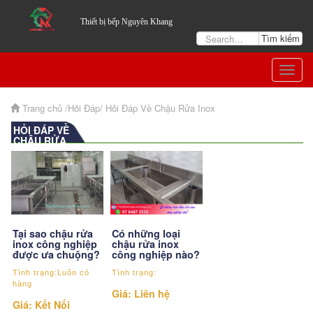
Thiết bị bếp Nguyên Khang
Togg
navig
Trang chủ
/Hỏi Đáp/
Hỏi Đáp Về Chậu Rửa Inox
HỎI ĐÁP VỀ
CHẬU RỬA
INOX
Tại sao chậu rửa
Có những loại
inox công nghiệp
chậu rửa inox
được ưa chuộng?
công nghiệp nào?
Tình trạng:Luôn có
Tình trạng:
hàng
Giá: Liên hệ
Giá: Kết Nối