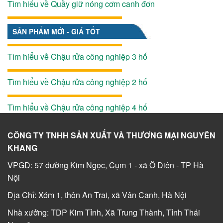
Tìm hiểu về Quầy giữ nóng cơm canh đơn
SẢN PHẨM MỚI - GIÁ TỐT
Tìm hiểu về Chậu rửa công nghiệp 3 hố
Tìm hiểu về Chậu rửa công nghiệp 2 hố
Tìm hiểu về Chậu rửa công nghiệp 4 hố
CÔNG TY TNHH SẢN XUẤT VÀ THƯƠNG MẠI NGUYÊN
KHANG
VPGD: 57 đường Kim Ngọc, Cụm 1 - xã Ô Diên - TP Hà
Nội
Địa Chỉ: Xóm 1, thôn An Trai, xã Vân Canh, Hà Nội
Nhà xưởng: TDP Kim Tỉnh, Xã Trung Thành, Tỉnh Thái