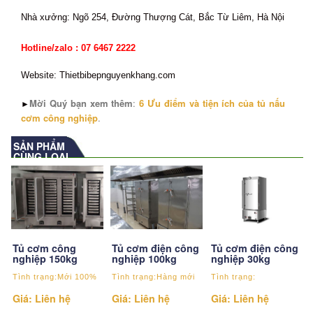
Nhà xưởng: Ngõ 254, Đường Thượng Cát, Bắc Từ Liêm, Hà Nội
Hotline/zalo : 07 6467 2222
Website: Thietbibepnguyenkhang.com
Mời Quý bạn xem thêm
:
6
Ưu điểm và tiện ích của tủ nấu
►
cơm công nghiệp
.
SẢN PHẨM
CÙNG LOẠI
Tủ cơm điện công
Tủ cơm công
Tủ cơm điện công
nghiệp 30kg
nghiệp 150kg
nghiệp 100kg
Tình trạng:
Tình trạng:Mới 100%
Tình trạng:Hàng mới
Giá: Liên hệ
Giá: Liên hệ
Giá: Liên hệ