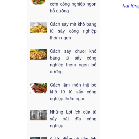
cơm công nghiệp ngon
hài lòn
bổ dưỡng
Cách sấy mít khô bằng
tủ sấy công nghiệp
thơm ngon
Cách sấy chuối khô
bằng tủ sấy công
nghiệp thơm ngon bổ
dưỡng
Cách làm món thịt bò
khô từ tủ sấy công
nghiệp thơm ngon
Những Lợi ích của tủ
sấy bát đĩa công
nghiệp
6 Ưu điểm và tiện ích