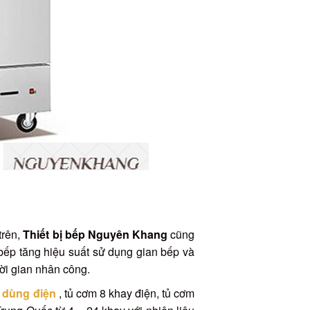
trên,
Thiết bị bếp Nguyên Khang
cũng
ếp tăng hiệu suất sử dụng gian bếp và
ời gian nhân công.
 dùng điện
, tủ cơm 8 khay điện, tủ cơm