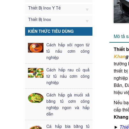
Thiết Bị Inox Y Tế
Thiết Bị Inox
KIẾN THỨC TIÊU DÙNG
Mô tả 
Cách hấp xôi ngon từ
Thiết 
tủ nấu cơm công
Khan
g
nghiệp
trường 
Cách hấp rau củ quả
thiết b
từ tủ nấu cơm công
nghiệp
nghiệp
Bản, Đà
hiệu vi
Cách hấp gà muối xả
bằng tủ cơm công
Nếu bạn
nghiệp ngon và hấp
cấp thi
dẫn
Khang
Cá hấp bia bằng tủ
►
Thiế