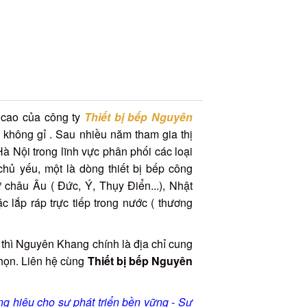
 cao của công ty
Thiết bị bếp Nguyên
không gỉ . Sau nhiều năm tham gia thị
à Nội trong lĩnh vực phân phối các loại
chủ yếu, một là dòng thiết bị bếp công
châu Âu ( Đức, Ý, Thụy Điển...), Nhật
c lắp ráp trực tiếp trong nước ( thương
 thì Nguyên Khang chính là địa chỉ cung
chọn. Liên hệ cùng
Thiết bị bếp Nguyên
ng hiệu cho sự phát triển bền vững - Sự