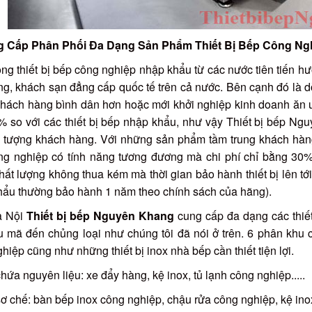
g Cấp Phân Phối Đa Dạng Sản Phẩm Thiết Bị Bếp Công Ngh
òng thiết bị bếp công nghiệp nhập khẩu từ các nước tiên tiến 
g, khách sạn đẳng cấp quốc tế trên cả nước. Bên cạnh đó là d
hách hàng bình dân hơn hoặc mới khởi nghiệp kinh doanh ăn u
 so với các thiết bị bếp nhập khẩu, như vậy Thiết bị bếp Ng
i tượng khách hàng. Với những sản phẩm tầm trung khách hàng
ng nghiệp có tính năng tương đương mà chi phí chỉ bằng 30%
hất lượng không thua kém mà thời gian bảo hành thiết bị lên tới
ẩu thường bảo hành 1 năm theo chính sách của hãng).
Hà Nội
Thiết bị bếp Nguyên Khang
cung cấp đa dạng các thiết
 mã đến chủng loại như chúng tôi đã nói ở trên. 6 phân khu 
hiệp cũng như những thiết bị inox nhà bếp cần thiết tiện lợi.
hứa nguyên liệu: xe đẩy hàng, kệ inox, tủ lạnh công nghiệp.....
ơ chế: bàn bếp inox công nghiệp, chậu rửa công nghiệp, kệ i