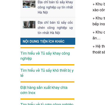
Địa chỉ bán tủ sấy khay
+ Khu 
công nghiệp uy tín nhất
xào côn
Hà Nội
+ Khu t
Địa chỉ bán tủ sấy cốc
bếp ino
chén công nghiệp uy
+ Khu d
tín nhất Hà Nội
ăn…
NỘI DUNG TIỆN ÍCH KHÁC
+ Hệ th
thoát s
Tìm hiểu về Tủ sấy khay công
nghiệp
Tìm hiểu về Tủ sấy khô thiết bị y
tế
Đặt hàng sản xuất khay chia
cơm Inox
Tìm hiểu về tủ cơm công nghiệp