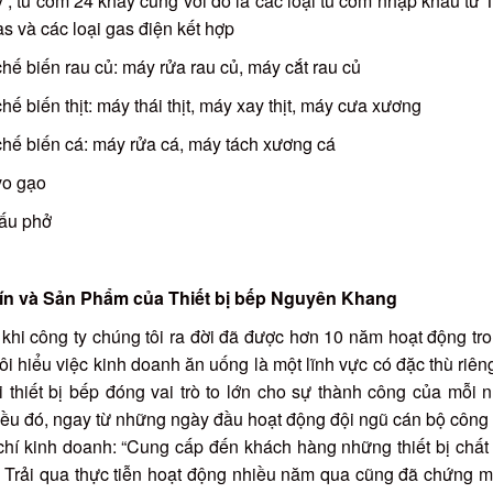
 , tủ cơm 24 khay cùng với đó là các loại tủ cơm nhập khẩu từ 
as và các loại gas điện kết hợp
hế biến rau củ: máy rửa rau củ, máy cắt rau củ
hế biến thịt: máy thái thịt, máy xay thịt, máy cưa xương
hế biến cá: máy rửa cá, máy tách xương cá
vo gạo
nấu phở
Tín và Sản Phẩm của Thiết bị bếp Nguyên Khang
 khi công ty chúng tôi ra đời đã được hơn 10 năm hoạt động tro
ôi hiểu việc kinh doanh ăn uống là một lĩnh vực có đặc thù riên
i thiết bị bếp đóng vai trò to lớn cho sự thành công của mỗi
ều đó, ngay từ những ngày đầu hoạt động đội ngũ cán bộ công 
 chí kinh doanh: “Cung cấp đến khách hàng những thiết bị chất 
. Trải qua thực tiễn hoạt động nhiều năm qua cũng đã chứng 