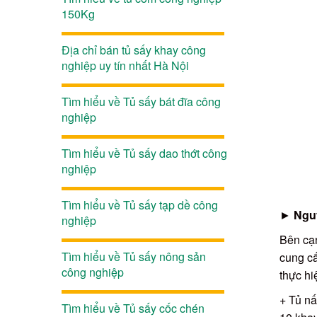
150Kg
Địa chỉ bán tủ sấy khay công
nghiệp uy tín nhất Hà Nội
Tìm hiểu về Tủ sấy bát đĩa công
nghiệp
Tìm hiểu về Tủ sấy dao thớt công
nghiệp
Tìm hiểu về Tủ sấy tạp dề công
►
Ngu
nghiệp
Bên cạn
Tìm hiểu về Tủ sấy nông sản
cung cấ
công nghiệp
thực hi
+ Tủ n
Tìm hiểu về Tủ sấy cốc chén