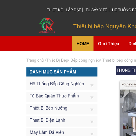
|
|
THIẾT KẾ - LẮP ĐẶT
TỦ SẤY Y TẾ
HỆ THỐNG B
Thiết bị bếp Nguyên K
HOME
Giới Thiệu
Dịc
Trang chủ
/Thiết Bị Bếp/
Bếp công nghiệp
/
Thiết bị bếp công 
THÔNG TI
DANH MỤC SẢN PHẨM
Hệ Thống Bếp Công Nghiệp
Tủ Bảo Quản Thực Phẩm
Thiết Bị Bếp Nướng
Thiết Bị Điện Lạnh
Máy Làm Đá Viên