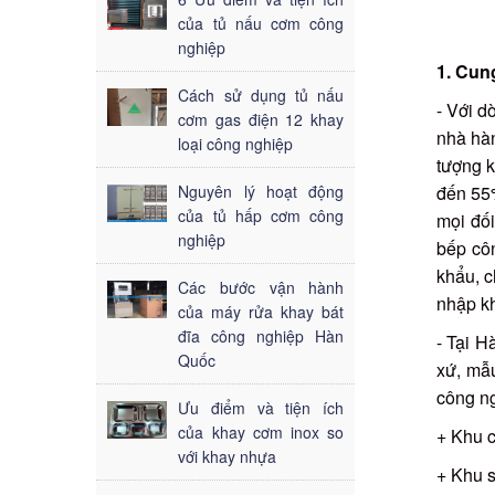
của tủ nấu cơm công
nghiệp
1. Cun
Cách sử dụng tủ nấu
- Với d
cơm gas điện 12 khay
nhà hàn
loại công nghiệp
tượng k
Nguyên lý hoạt động
đến 55%
của tủ hấp cơm công
mọi đố
nghiệp
bếp cô
khẩu, c
Các bước vận hành
nhập kh
của máy rửa khay bát
đĩa công nghiệp Hàn
- Tại 
Quốc
xứ, mẫu
công ng
Ưu điểm và tiện ích
của khay cơm inox so
+ Khu c
với khay nhựa
+ Khu s