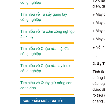
10 khay
công nghiệp
điện, g
Tìm hiểu về Tủ sấy găng tay
+ Máy c
công nghiệp
+ Máy c
+ Máy c
Tìm hiểu về Tủ cơm công nghiệp
24 khay
+ Máy 
+ Nồi 
Tìm hiểu về Chậu rửa mặt đá
công nghiệp
.....
2. Uy 
Tìm hiểu về Chậu rửa tay Inox
công nghiệp
Tính từ
chúng t
Tìm hiểu về Quầy giữ nóng cơm
các loạ
canh đơn
được đi
rõ tiêu
chăng”
SẢN PHẨM MỚI - GIÁ TỐT