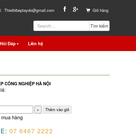
l:
Thietbibeptaydo@gmail.com
Giỏ hàng
Hỏi Đáp
Liên hệ
ẾP CÔNG NGHIỆP HÀ NỘI
iá:
 mua hàng
E:
07 6467 2222