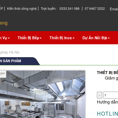
|
|
|
ẾP
Kiến thức công nghệ
Trực tuyến:
0333 241 086
07 6467 2222
Emai
hang
h Vụ
Thiết Bị Bếp
Thiết Bị Inox
Dự Án Nổi Bật
nghiệp Hà Nội
N SẢN PHẨM
THIẾT BỊ B
Giảm g
Số
lượng
Hướng dẫn
HOTLIN