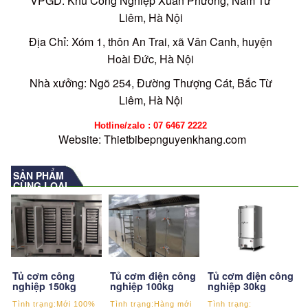
VPGD: Khu Công Nghiệp Xuân Phương, Nam Từ
Liêm, Hà Nội
Địa Chỉ: Xóm 1, thôn An Trai, xã Vân Canh, huyện
Hoài Đức, Hà Nội
Nhà xưởng: Ngõ 254, Đường Thượng Cát, Bắc Từ
Liêm, Hà Nội
Hotline/zalo : 07 6467 2222
Website: Thietbibepnguyenkhang.com
SẢN PHẨM
CÙNG LOẠI
Tủ cơm điện công
Tủ cơm công
Tủ cơm điện công
nghiệp 30kg
nghiệp 150kg
nghiệp 100kg
Tình trạng:
Tình trạng:Mới 100%
Tình trạng:Hàng mới