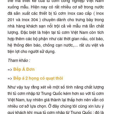
thế mà thiết kế của tủ cơm công nghiệp Việt Nam
xuống mẫu. Hiện nay có rất nhiều cơ sở trong nước
đã sản xuất các thiết bị tủ cơm inox cao cấp ( inox
201 và inox 304 ) chuyên dành cho trưng bày trong
nhà hàng khách sạn nổi trội cả về mẫu mã lẫn chất
lượng. Đặc biệt là hiện tại tủ cơm Việt Nam còn tích
hợp thêm các bộ phận như cài thời gian nấu, còi báo,
hệ thống đèn báo, chống cạn nước,… rất ưu việt và
tiện lợi cho người sử dụng.
Tham khảo :
=>
Bếp Á Đơn
=>
Bếp á 2 họng có quạt thôi
Như vậy tuy rằng xét về một số tính năng chất lượng
thì tủ cơm nhập từ Trung Quốc kém hơn so với tủ cơm
Việt Nam, tuy nhiên giá thành lại thấp hơn nên vẫn có
nhiều cơ sở lựa chọn. Ở đây chúng tôi cũng xin lưu ý
quý khách khi mua tủ cơm nhập từ Trung Quốc : đó là