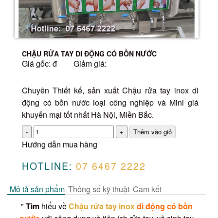
CHẬU RỬA TAY DI ĐỘNG CÓ BỒN NƯỚC
Giá gốc:
đ
Giảm giá:
Chuyên Thiết kế, sản xuất Chậu rửa tay inox di
động có bồn nước loại công nghiệp và Mini giá
khuyến mại tốt nhất Hà Nội, Miền Bắc.
Số
lượng
Hướng dẫn mua hàng
HOTLINE:
07 6467 2222
Mô tả sản phẩm
Thông số kỹ thuật
Cam kết
"
Tìm
hiểu về
Chậu rửa tay inox
di động có bồn