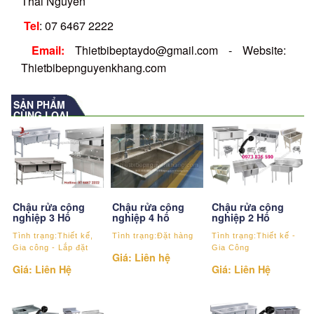
Thái Nguyên
Tel
: 07 6467 2222
Email:
Thietbibeptaydo@gmail.com - Website:
Thietbibepnguyenkhang.com
SẢN PHẨM
CÙNG LOẠI
Chậu rửa công
Chậu rửa công
Chậu rửa công
nghiệp 3 Hố
nghiệp 4 hố
nghiệp 2 Hố
Tình trạng:Thiết kế,
Tình trạng:Đặt hàng
Tình trạng:Thiết kế -
Gia công - Lắp đặt
Gia Công
Giá: Liên hệ
Giá: Liên Hệ
Giá: Liên Hệ