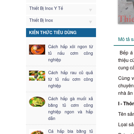
Thiết Bị Inox Y Tế
Thiết Bị Inox
KIẾN THỨC TIÊU DÙNG
Mô tả 
Cách hấp xôi ngon từ
Bếp á 
tủ nấu cơm công
nghiệp
thiệu c
cung cấ
Cách hấp rau củ quả
Cùng v
từ tủ nấu cơm công
chuyên
nghiệp
nhà ăn 
Cách hấp gà muối xả
I - Th
bằng tủ cơm công
nghiệp ngon và hấp
Tên sả
dẫn
Lọai s
Cá hấp bia bằng tủ