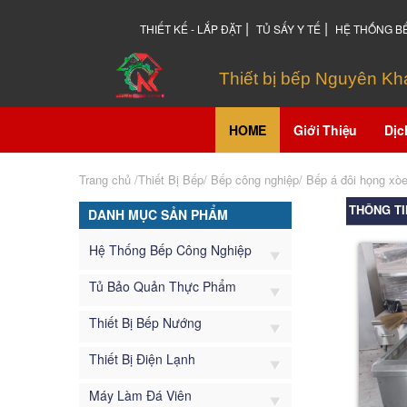
|
|
THIẾT KẾ - LẮP ĐẶT
TỦ SẤY Y TẾ
HỆ THỐNG B
Thiết bị bếp Nguyên K
HOME
Giới Thiệu
Dịc
Trang chủ
/Thiết Bị Bếp/
Bếp công nghiệp
/
Bếp á đôi họng xò
THÔNG TI
DANH MỤC SẢN PHẨM
Hệ Thống Bếp Công Nghiệp
Tủ Bảo Quản Thực Phẩm
Thiết Bị Bếp Nướng
Thiết Bị Điện Lạnh
Máy Làm Đá Viên