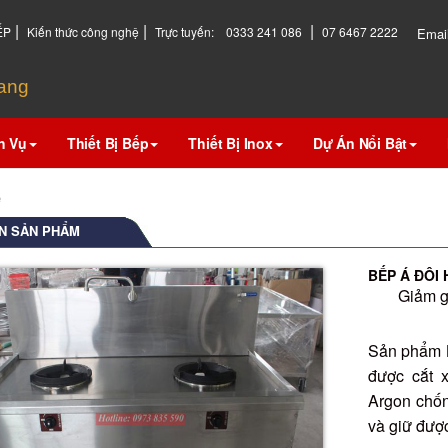
|
|
|
ẾP
Kiến thức công nghệ
Trực tuyến:
0333 241 086
07 6467 2222
Emai
hang
h Vụ
Thiết Bị Bếp
Thiết Bị Inox
Dự Án Nổi Bật
e
N SẢN PHẨM
BẾP Á ĐÔI
Giảm g
Sản phẩm B
được cắt 
Argon chốn
và giữ được