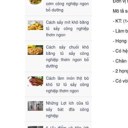
Đơn vị 
cơm công nghiệp ngon
bổ dưỡng
Mô tả 
- KT: 
Cách sấy mít khô bằng
tủ sấy công nghiệp
- Làm b
thơm ngon
- Họng 
Cách sấy chuối khô
- Có hệ
bằng tủ sấy công
nghiệp thơm ngon bổ
- Chân 
dưỡng
- 2 họ
Cách làm món thịt bò
- Có vò
khô từ tủ sấy công
nghiệp thơm ngon
Những Lợi ích của tủ
sấy bát đĩa công
nghiệp
6 Ưu điểm và tiện ích