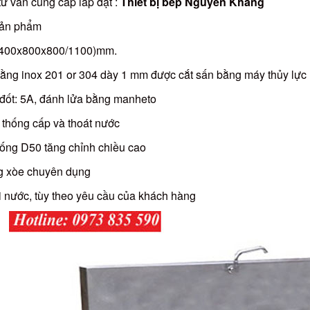
tư vấn cung cấp lắp đặt :
Thiết bị bếp Nguyên Khang
sản phẩm
(1400x800x800/1100)mm.
ằng inox 201 or 304 dày 1 mm được cắt sấn bằng máy thủy lực 
đốt: 5A, đánh lửa bằng manheto
 thống cấp và thoát nước
ống D50 tăng chỉnh chiều cao
ng xòe chuyên dụng
i nước, tùy theo yêu cầu của khách hàng