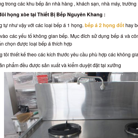
g trong các khu bếp ăn nhà hàng , khách sạn, nhà máy, trường h
đôi họng xòe tại Thiết Bị Bếp Nguyên Khang :
 tự như vậy với các loại bếp á 1 họng.
bếp á 2 họng đốt
hay b
ào các yếu tố không gian bếp. Mục đích sử dụng bếp á và côn
ấn chọn được loại bếp á thích hợp
 tôi thiết kế theo các kích thước yêu cầu phù hợp các không g
ản phẩm đều được sản xuất và kiểm duyệt đặt tại xưởng