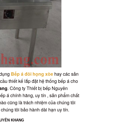
ử dụng
Bếp á đôi họng xòe
hay các sản
cầu thiết kế lắp đặt hệ thống bếp á cho
hang
. Công ty Thiết bị bếp Nguyên
bếp á chính hãng, uy tín , sản phẩm chất
hào cũng là trách nhiệm của chúng tôi
chúng tôi bảo hành dài hạn uy tín.
GUYÊN KHANG