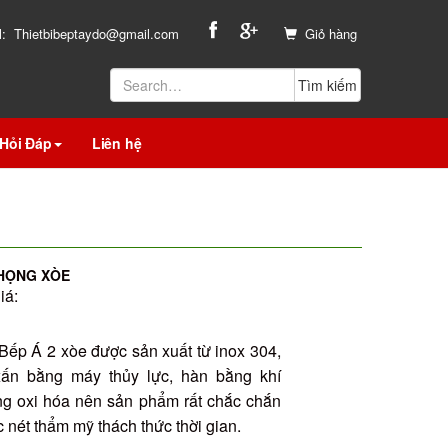
l:
Thietbibeptaydo@gmail.com
Giỏ hàng
Hỏi Đáp
Liên hệ
 HỌNG XÒE
iá:
ếp Á 2 xòe được sản xuất từ inox 304,
xấn bằng máy thủy lực, hàn bằng khí
g oxi hóa nên sản phẩm rất chắc chắn
 nét thẩm mỹ thách thức thời gian.