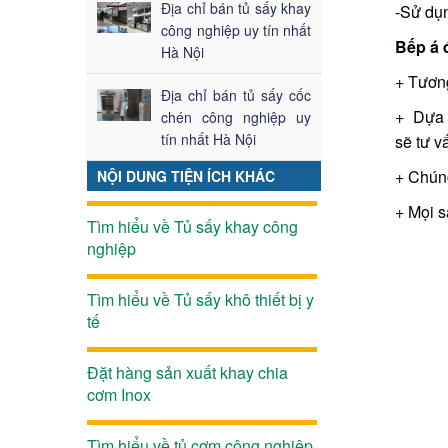
Địa chỉ bán tủ sấy khay
-Sử dụn
công nghiệp uy tín nhất
Bếp á 
Hà Nội
+ Tương
Địa chỉ bán tủ sấy cốc
+ Dựa v
chén công nghiệp uy
tín nhất Hà Nội
sẽ tư v
+ Chúng
NỘI DUNG TIỆN ÍCH KHÁC
+ Mọi s
Tìm hiểu về Tủ sấy khay công
nghiệp
Tìm hiểu về Tủ sấy khô thiết bị y
tế
Đặt hàng sản xuất khay chia
cơm Inox
Tìm hiểu về tủ cơm công nghiệp