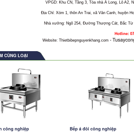
VPGD: Khu CN, Tầng 3, Tòa nhà Á Long, Lô A2, 
Địa Chỉ: Xóm 1, thôn An Trai, xã Vân Canh, huyện H
Nhà xưởng: Ngõ 254, Đường Thượng Cát, Bắc Từ 
otline: 07 6467 2
- Tusaycon
Website: Thietbibepnguyenkhang.com
M CÙNG LOẠI
n công nghiệp
Bếp á đôi công nghiệp