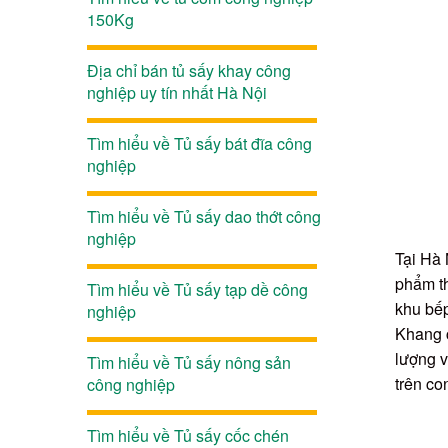
150Kg
Địa chỉ bán tủ sấy khay công
nghiệp uy tín nhất Hà Nội
Tìm hiểu về Tủ sấy bát đĩa công
nghiệp
Tìm hiểu về Tủ sấy dao thớt công
nghiệp
Tại Hà 
phẩm th
Tìm hiểu về Tủ sấy tạp dề công
khu bếp
nghiệp
Khang c
lượng v
Tìm hiểu về Tủ sấy nông sản
trên co
công nghiệp
Tìm hiểu về Tủ sấy cốc chén