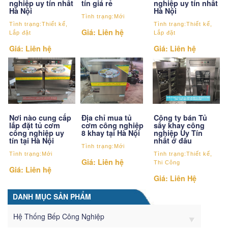
tín giá rẻ
nghiệp uy tín nhất
nghiệp uy tín nhất
Hà Nội
Hà Nội
Tình trạng:Mới
Tình trạng:Thiết kế,
Tình trạng:Thiết kế,
Giá: Liên hệ
Lắp đặt
Lắp đặt
Giá: Liên hệ
Giá: Liên hệ
Nơi nào cung cấp
Địa chỉ mua tủ
Công ty bán Tủ
lắp đặt tủ cơm
cơm công nghiệp
sấy khay công
công nghiệp uy
8 khay tại Hà Nội
nghiệp Uy Tín
tín tại Hà Nội
nhất ở đâu
Tình trạng:Mới
Tình trạng:Mới
Tình trạng:Thiết kế,
Giá: Liên hệ
Thi Công
Giá: Liên hệ
Giá: Liên Hệ
DANH MỤC SẢN PHẨM
Hệ Thống Bếp Công Nghiệp