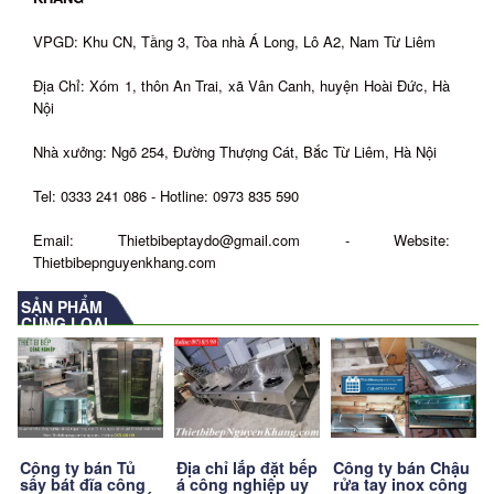
VPGD: Khu CN, Tầng 3, Tòa nhà Á Long, Lô A2, Nam Từ Liêm
Địa Chỉ: Xóm 1, thôn An Trai, xã Vân Canh, huyện Hoài Đức, Hà
Nội
Nhà xưởng: Ngõ 254, Đường Thượng Cát, Bắc Từ Liêm, Hà Nội
Tel: 0333 241 086 - Hotline: 0973 835 590
Email: Thietbibeptaydo@gmail.com - Website:
Thietbibepnguyenkhang.com
SẢN PHẨM
CÙNG LOẠI
Địa chỉ lắp đặt bếp
Công ty bán Chậu
Công ty bán Tủ
á công nghiệp uy
rửa tay inox công
sấy bát đĩa công