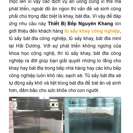
mọc lên vì vậy các dịch vụ ăn uống cũng vì thế mà
phát triển, ngoài đồ ăn ngon thì vấn đề vệ sinh cũng
phải chú trọng đặc biệt là khay, bát đĩa. Vì vậy để đáp
ứng nhu cầu này
Thiết Bị Bếp Nguyên Khang
xin
giới thiệu đến khách hàng
tủ sấy khay công nghiệp
,
tủ sấy bát đĩa công nghiệp, tủ sấy khay, bát đĩa mini
tại Hải Dương. Với sự phát triển không ngừng của
khoa học công nghệ, thì tủ sấy khay, bát đĩa công
nghiệp ra đời giúp bạn giải quyết những lo lắng cho
khay hay bát đĩa trong bếp nhà hàng hay các khu bếp
công nghiệp luôn khô ráo, sạch sẽ. Tủ sấy bát đĩa sẽ
tự động sấy khô và tiệt trùng bát đĩa để bát ăn vệ sinh
hơn, đảm bảo cho sức khỏe cho con người.