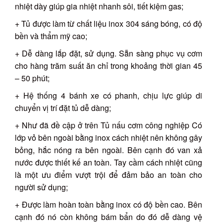
nhiệt dày giúp gia nhiệt nhanh sôi, tiết kiệm gas;
+ Tủ được làm từ chất liệu inox 304 sáng bóng, có độ
bền và thẩm mỹ cao;
+ Dễ dàng lắp đặt, sử dụng. Sẵn sàng phục vụ cơm
cho hàng trăm suất ăn chỉ trong khoảng thời gian 45
– 50 phút;
+ Hệ thống 4 bánh xe có phanh, chịu lực giúp di
chuyển vị trí đặt tủ dễ dàng;
+ Như đã đề cập ở trên Tủ nấu cơm công nghiệp Có
lớp vỏ bên ngoài bằng inox cách nhiệt nên không gây
bỏng, hắc nóng ra bên ngoài. Bên cạnh đó van xả
nước được thiết kế an toàn. Tay cầm cách nhiệt cũng
là một ưu điểm vượt trội để đảm bảo an toàn cho
người sử dụng;
+ Được làm hoàn toàn bằng inox có độ bền cao. Bên
cạnh đó nó còn không bám bẩn do đó dễ dàng vệ