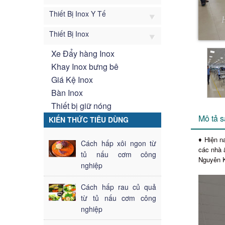
Thiết Bị Inox Y Tế
Thiết Bị Inox
Xe Đẩy hàng Inox
Khay Inox bưng bê
Giá Kệ Inox
Bàn Inox
Thiết bị giữ nóng
Mô tả 
KIẾN THỨC TIÊU DÙNG
♦ Hiện n
Cách hấp xôi ngon từ
các nhà ă
tủ nấu cơm công
Nguyên K
nghiệp
Cách hấp rau củ quả
từ tủ nấu cơm công
nghiệp