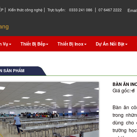
|
|
|
ẾP
Kiến thức công nghệ
Trực tuyến:
0333 241 086
07 6467 2222
Emai
hang
h Vụ
Thiết Bị Bếp
Thiết Bị Inox
Dự Án Nổi Bật
N SẢN PHẨM
BÀN ĂN IN
Giá gốc:
đ
Bàn ăn cô
trong nhữ
dùng cho 
trường họ