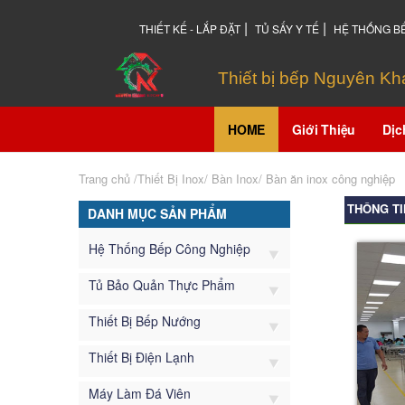
|
|
THIẾT KẾ - LẮP ĐẶT
TỦ SẤY Y TẾ
HỆ THỐNG B
Thiết bị bếp Nguyên K
HOME
Giới Thiệu
Dịc
Trang chủ
/Thiết Bị Inox/
Bàn Inox
/
Bàn ăn inox công nghiệp
THÔNG TI
DANH MỤC SẢN PHẨM
Hệ Thống Bếp Công Nghiệp
Tủ Bảo Quản Thực Phẩm
Thiết Bị Bếp Nướng
Thiết Bị Điện Lạnh
Máy Làm Đá Viên