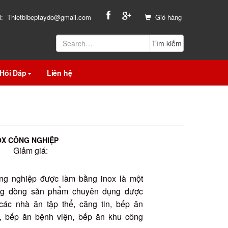
l:
Thietbibeptaydo@gmail.com
Giỏ hàng
Hỏi Đáp
Liên hệ
OX CÔNG NGHIỆP
Giảm giá:
ng nghiệp được làm bằng inox là một
ng dòng sản phẩm chuyên dụng được
các nhà ăn tập thể, căng tin, bếp ăn
c, bếp ăn bệnh viện, bếp ăn khu công