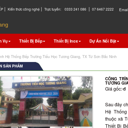
|
|
|
ẾP
Kiến thức công nghệ
Trực tuyến:
0333 241 086
07 6467 2222
Emai
hang
h Vụ
Thiết Bị Bếp
Thiết Bị Inox
Dự Án Nổi Bật
ình Hệ Thống Bếp Trường Tiểu Học Tương Giang, TX Từ Sơn Bắc Ninh
N SẢN PHẨM
CÔNG TRÌ
TƯƠNG GIA
Giá gốc:
đ
Sau đây chú
Hệ Thống
thuộc xã 
Thiết Bị 