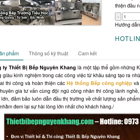
thiện đầu 
Số
lượng
Hướng dẫn
HOTLIN
sản phẩm
Thông số kỹ thuật
Cam kết
g ty Thiết Bị Bếp Nguyên Khang
là một tập thể gồm những Ki
g giàu kinh nghiệm trong các công việc từ khâu sáng tạo ra nhữ
hai thi công và hoàn thiện các
Hệ thống Bếp công nghiệp
và 
huyên gia tư vấn cùng đội ngũ công nhân thi công lành nghề, c
lớn, đảm bảo luôn dẫn đầu thị trường về chất lượng sản phẩm,
 nhằm đem lại sự hài lòng lớn nhất cho khách hàng./