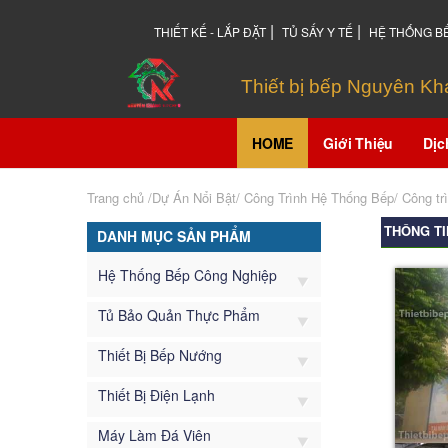
|
|
THIẾT KẾ - LẮP ĐẶT
TỦ SẤY Y TẾ
HỆ THỐNG B
Thiết bị bếp Nguyên K
HOME
Giới Thiệu
Dịc
Trang chủ
/Dự Án Nổi Bật/
Công Trình Hệ Thống Bếp
/
Công tr
THÔNG TI
DANH MỤC SẢN PHẨM
Hệ Thống Bếp Công Nghiệp
Tủ Bảo Quản Thực Phẩm
Thiết Bị Bếp Nướng
Thiết Bị Điện Lạnh
Máy Làm Đá Viên