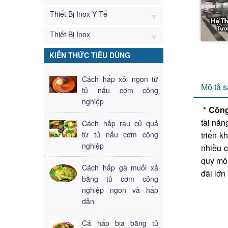
Thiết Bị Inox Y Tế
Thiết Bị Inox
KIẾN THỨC TIÊU DÙNG
Cách hấp xôi ngon từ
Mô tả 
tủ nấu cơm công
nghiệp
* Côn
tài năn
Cách hấp rau củ quả
từ tủ nấu cơm công
triển k
nghiệp
nhiều c
quy mô 
Cách hấp gà muối xả
đãi lớn
bằng tủ cơm công
nghiệp ngon và hấp
dẫn
Cá hấp bia bằng tủ