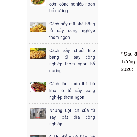
cơm công nghiệp ngon
bổ dưỡng
Cách sấy mít khô bằng
tủ sấy công nghiệp
thơm ngon
Cách sấy chuối khô
* Sau đ
bằng tủ sấy công
Tương 
nghiệp thơm ngon bổ
2020:
dưỡng
Cách làm món thịt bò
khô từ tủ sấy công
nghiệp thơm ngon
Những Lợi ích của tủ
sấy bát đĩa công
nghiệp
6 Ưu điểm và tiện ích