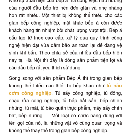
Nhờ sự xuất hiện của bếp á mà công việc nấu nướng
của người đầu bếp trở nên đơn giản và nhẹ nhàng
hơn rất nhiều. Một thiết bị không thể thiếu cho các
gian bếp công nghiệp, mặt khác bếp á còn được
khách hàng tín nhiệm bởi chất lượng vượt trội. Bếp á
cấu tạo từ inox cao cấp, xử lý qua quy trình công
nghệ hiện đại vừa đảm bảo an toàn lại dễ dàng vệ
sinh khi bẩn. Theo chia sẻ của nhiều đầu bếp hiện
nay tại Hà Nội thì đây là dòng sản phẩm tiện lợi và
các đầu bếp rất yêu thích sử dụng.
Song song với sản phẩm Bếp Á thì trong gian bếp
không thể thiếu các thiết bị bếp khác như
tủ nấu
cơm công nghiệp
, Tủ sấy công nghiệp, tủ đông,
chậu rửa công nghiệp, tủ hấp hải sản, bếp chiên
nhúng, tủ mát, tủ bảo quản thực phẩm, máy sấy chén
bát, bếp nướng ..…Mỗi loại có chức năng đúng với
tên gọi của nó, là những vật vô cùng quan trọng và
không thể thay thế trong gian bếp công nghiệp.