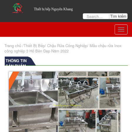
Thiết bị bếp Nguyên Khang
Togg
navig
Trang chủ
/Thiết Bị Bếp/
Chậu Rửa Công Nghiệp
/
Mẫu chậu rửa Inox
công nghiệp 3 Hố Bền Đẹp Năm 2022
THÔNG TIN
SẢN PHẨM